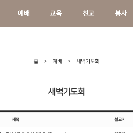
예배
교육
친교
봉사
홈
>
예배
>
새벽기도회
새벽기도회
제목
설교자