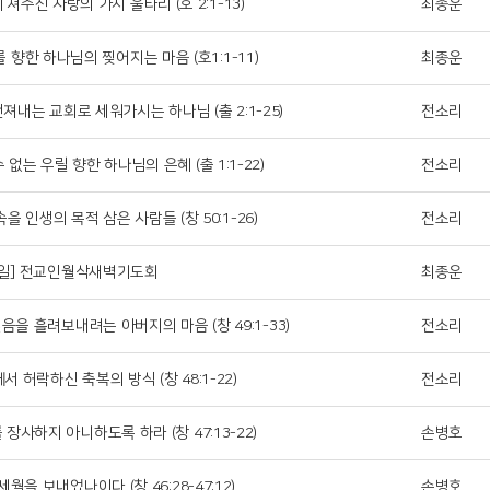
 쳐주신 사랑의 가시 울타리 (호 2:1-13)
최종운
를 향한 하나님의 찢어지는 마음 (호1:1-11)
최종운
건져내는 교회로 세워가시는 하나님 (출 2:1-25)
전소리
수 없는 우릴 향한 하나님의 은혜 (출 1:1-22)
전소리
속을 인생의 목적 삼은 사람들 (창 50:1-26)
전소리
 1일] 전교인월삭새벽기도회
최종운
믿음을 흘려보내려는 아버지의 마음 (창 49:1-33)
전소리
께서 허락하신 축복의 방식 (창 48:1-22)
전소리
를 장사하지 아니하도록 하라 (창 47:13-22)
손병호
세월을 보내었나이다 (창 46:28-47:12)
손병호