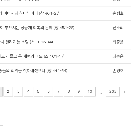
 네 아버지의 하나님이니 (창 46:1-27)
손병호
이 부으시는 공동체 회복의 은혜 (창 45:1-28)
전소리
다시 열려지는 소망 (스 10:18-44)
최종운
기도가 몰고 온 개혁의 파도 (스 10:1-17)
최종운
종들의 죄악을 찾아내셨으니 (창 44:1-34)
손병호
2
3
4
5
6
7
8
9
10
203
...