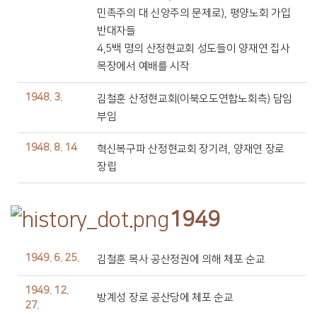
민족주의 대 신앙주의 문제로), 평양노회 가입
반대자들
4,5백 명의 산정현교회 성도들이 양재연 집사
목장에서 예배를 시작
1948. 3.
김철훈 산정현교회(이북오도연합노회측) 담임
부임
1948. 8. 14
혁신복구파 산정현교회 장기려, 양재연 장로
장립
1949
1949. 6. 25.
김철훈 목사 공산정권에 의해 체포 순교
1949. 12.
방계성 장로 공산당에 체포 순교
27.