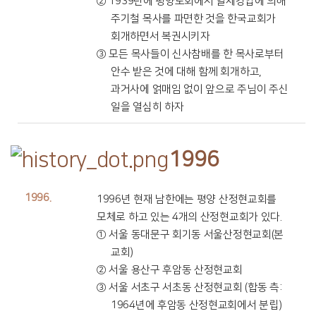
② 1939년에 평양노회에서 일제강압에 의해
주기철 목사를 파면한 것을 한국교회가
회개하면서 복권시키자
③ 모든 목사들이 신사참배를 한 목사로부터
안수 받은 것에 대해 함께 회개하고,
과거사에 얽매임 없이 앞으로 주님이 주신
일을 열심히 하자
1996
1996.
1996년 현재 남한에는 평양 산정현교회를
모체로 하고 있는 4개의 산정현교회가 있다.
① 서울 동대문구 회기동 서울산정현교회(본
교회)
② 서울 용산구 후암동 산정현교회
③ 서울 서초구 서초동 산정현교회 (합동 측:
1964년에 후암동 산정현교회에서 분립)