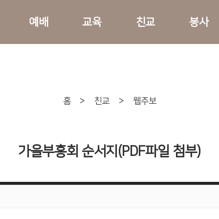
예배
교육
친교
봉사
홈
>
친교
>
웹주보
가을부흥회 순서지(PDF파일 첨부)