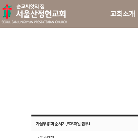
교회소개
가을부흥회 순서지(PDF파일 첨부)