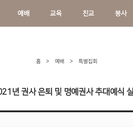
예배
교육
친교
봉사
홈
>
예배
>
특별집회
021년 권사 은퇴 및 명예권사 추대예식 