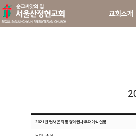
교회소개
2
2021년 권사 은퇴 및 명예권사 추대예식 실황