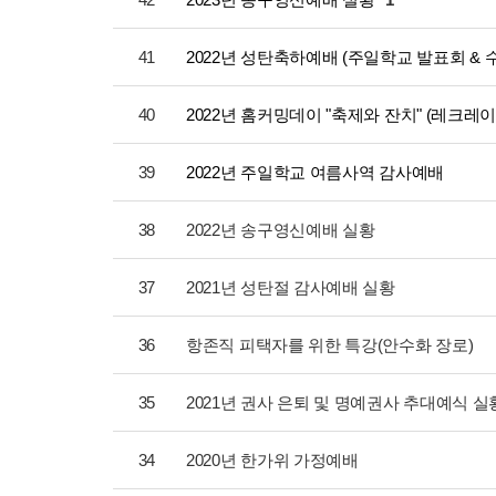
41
2022년 성탄축하예배 (주일학교 발표회 & 
40
2022년 홈커밍데이 "축제와 잔치" (레크레이
39
2022년 주일학교 여름사역 감사예배
38
2022년 송구영신예배 실황
37
2021년 성탄절 감사예배 실황
36
항존직 피택자를 위한 특강(안수화 장로)
35
2021년 권사 은퇴 및 명예권사 추대예식 실
34
2020년 한가위 가정예배