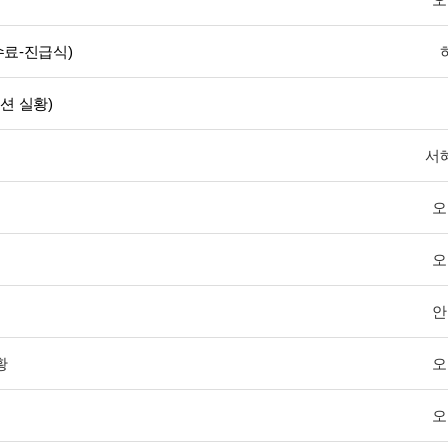
수료-진급식)
션 실황)
서
오
오
안
황
오
오