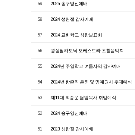
59
2025 송구영신예배
58
2024 성탄절 감사예배
57
2024 교회학교 성탄발표회
56
광성필하모닉 오케스트라 초청음악회
55
2024년 주일학교 여름사역 감사예배
54
2024년 항존직 은퇴 및 명예권사 추대예식
53
제11대 최종운 담임목사 취임예식
52
2024 송구영신예배
51
2023 성탄절 감사예배