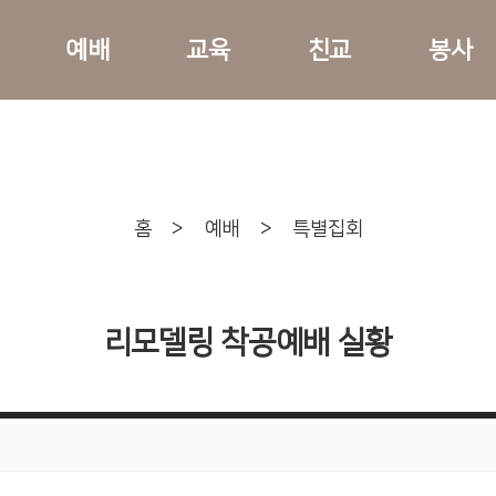
예배
교육
친교
봉사
홈
>
예배
>
특별집회
리모델링 착공예배 실황