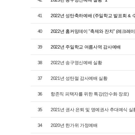
41
2022년 성탄축하예배 (주일학교 발표회 & 
40
2022년 홈커밍데이 "축제와 잔치" (레크레이
39
2022년 주일학교 여름사역 감사예배
38
2022년 송구영신예배 실황
37
2021년 성탄절 감사예배 실황
36
항존직 피택자를 위한 특강(안수화 장로)
35
2021년 권사 은퇴 및 명예권사 추대예식 실
34
2020년 한가위 가정예배