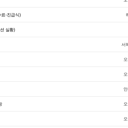
수료-진급식)
션 실황)
서
오
오
안
황
오
오