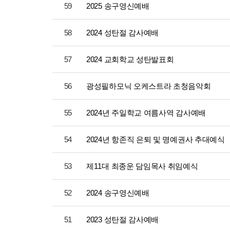
59
2025 송구영신예배
58
2024 성탄절 감사예배
57
2024 교회학교 성탄발표회
56
광성필하모닉 오케스트라 초청음악회
55
2024년 주일학교 여름사역 감사예배
54
2024년 항존직 은퇴 및 명예권사 추대예식
53
제11대 최종운 담임목사 취임예식
52
2024 송구영신예배
51
2023 성탄절 감사예배