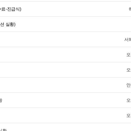
수료-진급식)
션 실황)
서
오
오
안
황
오
오
 실황