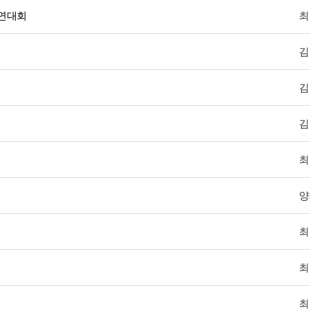
경연대회
최
김
김
김
최
양
최
최
최