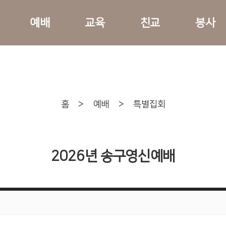
예배
교육
친교
봉사
홈
>
예배
>
특별집회
2026년 송구영신예배