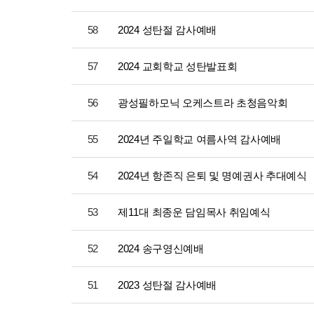
58
2024 성탄절 감사예배
57
2024 교회학교 성탄발표회
56
광성필하모닉 오케스트라 초청음악회
55
2024년 주일학교 여름사역 감사예배
54
2024년 항존직 은퇴 및 명예권사 추대예식
53
제11대 최종운 담임목사 취임예식
52
2024 송구영신예배
51
2023 성탄절 감사예배