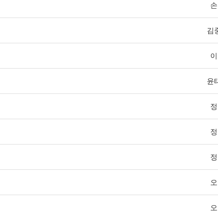
손
김
이
윤
정
정
정
오
오