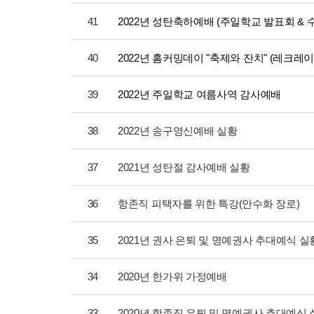
41
2022년 성탄축하예배 (주일학교 발표회 & 
40
2022년 홈커밍데이 "축제와 잔치" (레크레이
39
2022년 주일학교 여름사역 감사예배
38
2022년 송구영신예배 실황
37
2021년 성탄절 감사예배 실황
36
항존직 피택자를 위한 특강(안수화 장로)
35
2021년 권사 은퇴 및 명예권사 추대예식 실
34
2020년 한가위 가정예배
33
2020년 항존직 은퇴 및 명예권사 추대예식