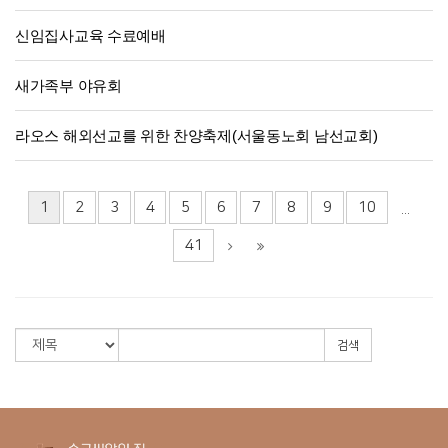
신임집사교육 수료예배
새가족부 야유회
라오스 해외선교를 위한 찬양축제(서울동노회 남선교회)
1
2
3
4
5
6
7
8
9
10
...
41
검색