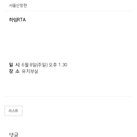
서울산정현
하잉RTA
일 시
6월 8일(주일) 오후 1:30
장 소
유치부실
리스트
댓글