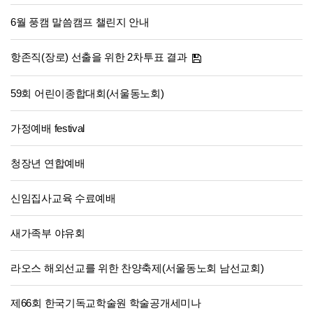
6월 풍캠 말씀캠프 챌린지 안내
항존직(장로) 선출을 위한 2차투표 결과
59회 어린이종합대회(서울동노회)
가정예배 festival
청장년 연합예배
신임집사교육 수료예배
새가족부 야유회
라오스 해외선교를 위한 찬양축제(서울동노회 남선교회)
제66회 한국기독교학술원 학술공개세미나