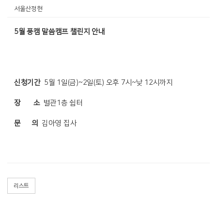
서울산정현
5월 풍캠 말씀캠프 챌린지 안내
신청기간
5월 1일(금)~2일(토) 오후 7시~낮 12시까지
장 소
별관1층 쉼터
문 의
김아영 집사
리스트