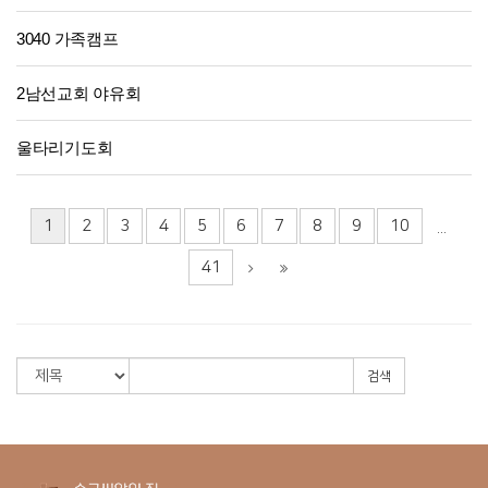
3040 가족캠프
2남선교회 야유회
울타리기도회
1
2
3
4
5
6
7
8
9
10
...
41
검색