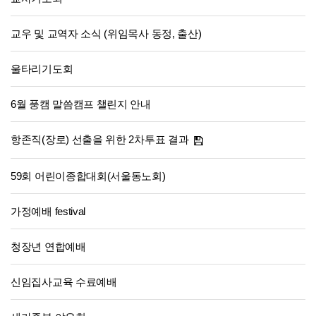
교우 및 교역자 소식 (위임목사 동정, 출산)
울타리기도회
6월 풍캠 말씀캠프 챌린지 안내
항존직(장로) 선출을 위한 2차투표 결과
59회 어린이종합대회(서울동노회)
가정예배 festival
청장년 연합예배
신임집사교육 수료예배