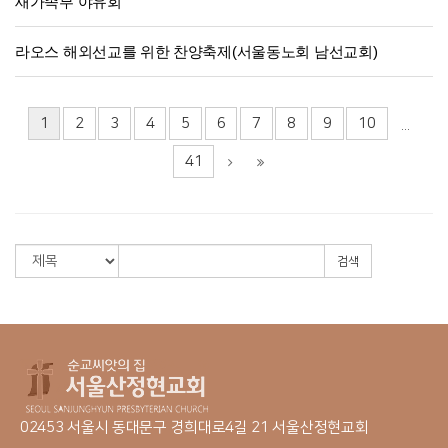
새가족부 야유회
라오스 해외선교를 위한 찬양축제(서울동노회 남선교회)
1
2
3
4
5
6
7
8
9
10
...
41
검색
02453 서울시 동대문구 경희대로4길 21 서울산정현교회