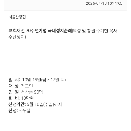
2026-04-18 10:41:05
서울산정현
교회재건 70주년기념 국내성지순례
(의성 및 창원 주기철 목사
수난성지)
일 시:
10월 16일(금)~17일(토)
대 상
: 전교인
인 원:
선착순 90명
회 비:
10만원
신청기간:
5월 10일(주일)까지
신청:
사무실