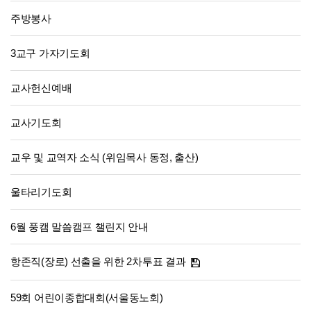
주방봉사
3교구 가자기도회
교사헌신예배
교사기도회
교우 및 교역자 소식 (위임목사 동정, 출산)
울타리기도회
6월 풍캠 말씀캠프 챌린지 안내
항존직(장로) 선출을 위한 2차투표 결과
59회 어린이종합대회(서울동노회)