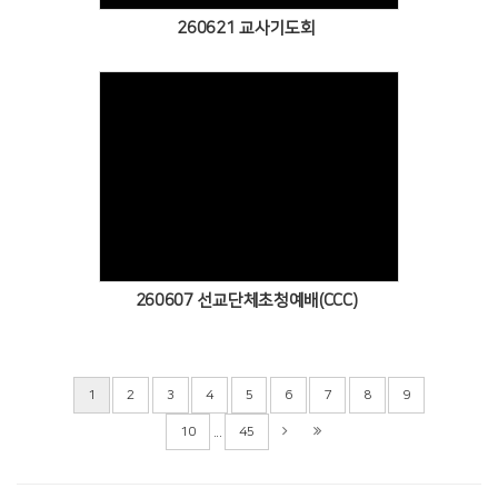
260621 교사기도회
Views
260607 선교단체초청예배(CCC)
1
2
3
4
5
6
7
8
9
...
10
45