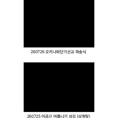
Views
260726 오키나와단기선교 파송식
Views
260725 어르신 여름나기 섬김 (삼계탕)