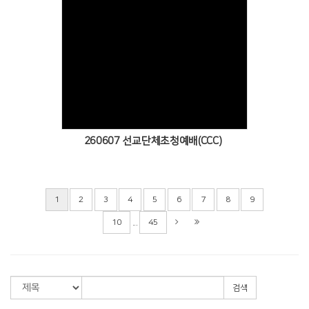
Views
260607 선교단체초청예배(CCC)
1
2
3
4
5
6
7
8
9
...
10
45
검색