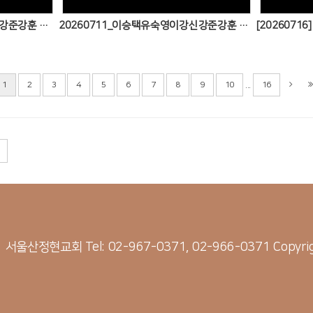
20260718 이승택유숙영이강신강준강훈 가정예배
20260711_이승택유숙영이강신강준강훈 가정예배
...
1
2
3
4
5
6
7
8
9
10
16
21 서울산정현교회
Tel: 02-967-0371, 02-966-0371
Copyri