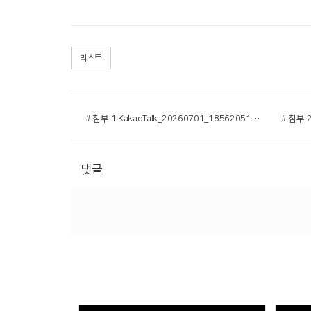
리스트
# 첨부 1.KakaoTalk_20260701_185620513.jpg
댓글