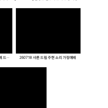
Views
260721 종운 신나 하준연엘 가정예배 드렸습니다.
260718 샤론 드림 주현 소리 가정예배
Views