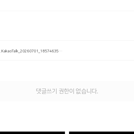
# 첨부 2.KakaoTalk_20260701_185746357.jpg
댓글쓰기 권한이 없습니다.