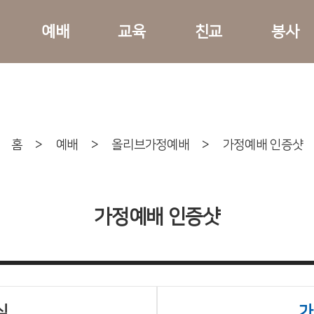
예배
교육
친교
봉사
홈
>
예배
>
올리브가정예배
>
가정예배 인증샷
가정예배 인증샷
식
가