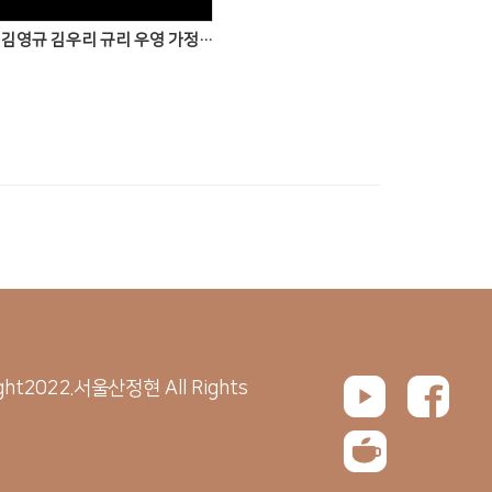
[20260716] 김영규 김우리 규리 우영 가정예배
ght2022.서울산정현 All Rights